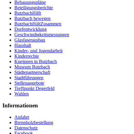
Bebauungspläne
Beteiligungsberichte
ButzbachHilft
Butzbach bewegen
ButzbachHältZusammen
Dorfentwicklung
Geschwindigkeitsmessungen
Glasfaserausbau
Haushalt
Kinder- und Jugendarbeit
Kinderrechte
Kneippen in Butzbach
Museum Butzbach
Städtepartnerschaft
Stadtführungen
Stellenangebote
Treffpunkt Degerfeld
Wahlen
Informationen
Anfahrt
Brennholzbestellung
Datenschutz
Facebook