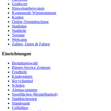
Grußwort
Hinweisgebersystem
Kommunale Wärmeplanung
Konten
Online-Terminbuchung
Stadtplan
Stadtteile
Termine
Webcams
Zahlen, Daten & Fakten
Einrichtungen
Bestattungswald
Bürger-Service-Zentrum
Friedhöfe
Kindergärten
Recyclinghof
Schulen
Altglascontainer
Sportflächen (Bespielbarkeit)
Stadtbüchereien
Standesamt
Grillplätze