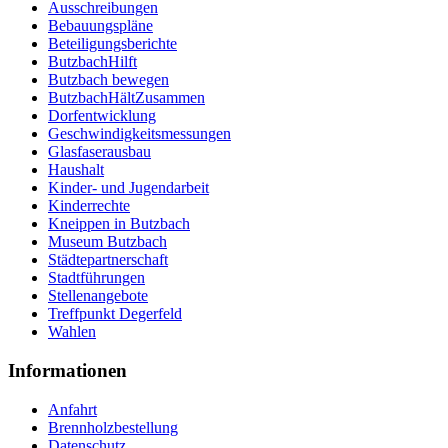
Ausschreibungen
Bebauungspläne
Beteiligungsberichte
ButzbachHilft
Butzbach bewegen
ButzbachHältZusammen
Dorfentwicklung
Geschwindigkeitsmessungen
Glasfaserausbau
Haushalt
Kinder- und Jugendarbeit
Kinderrechte
Kneippen in Butzbach
Museum Butzbach
Städtepartnerschaft
Stadtführungen
Stellenangebote
Treffpunkt Degerfeld
Wahlen
Informationen
Anfahrt
Brennholzbestellung
Datenschutz