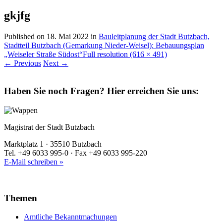
gkjfg
Published on
18. Mai 2022
in
Bauleitplanung der Stadt Butzbach,
Stadtteil Butzbach (Gemarkung Nieder-Weisel): Bebauungsplan
„Weiseler Straße Südost“
Full resolution (616 × 491)
←
Previous
Next
→
Haben Sie noch Fragen?
Hier erreichen Sie uns:
Magistrat der Stadt Butzbach
Marktplatz 1 · 35510 Butzbach
Tel. +49 6033 995-0 · Fax +49 6033 995-220
E-Mail schreiben »
Themen
Amtliche Bekanntmachungen