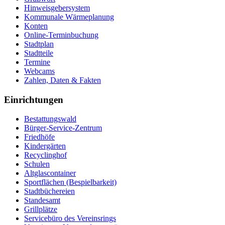
Hinweisgebersystem
Kommunale Wärmeplanung
Konten
Online-Terminbuchung
Stadtplan
Stadtteile
Termine
Webcams
Zahlen, Daten & Fakten
Einrichtungen
Bestattungswald
Bürger-Service-Zentrum
Friedhöfe
Kindergärten
Recyclinghof
Schulen
Altglascontainer
Sportflächen (Bespielbarkeit)
Stadtbüchereien
Standesamt
Grillplätze
Servicebüro des Vereinsrings