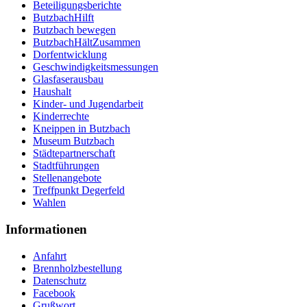
Beteiligungsberichte
ButzbachHilft
Butzbach bewegen
ButzbachHältZusammen
Dorfentwicklung
Geschwindigkeitsmessungen
Glasfaserausbau
Haushalt
Kinder- und Jugendarbeit
Kinderrechte
Kneippen in Butzbach
Museum Butzbach
Städtepartnerschaft
Stadtführungen
Stellenangebote
Treffpunkt Degerfeld
Wahlen
Informationen
Anfahrt
Brennholzbestellung
Datenschutz
Facebook
Grußwort