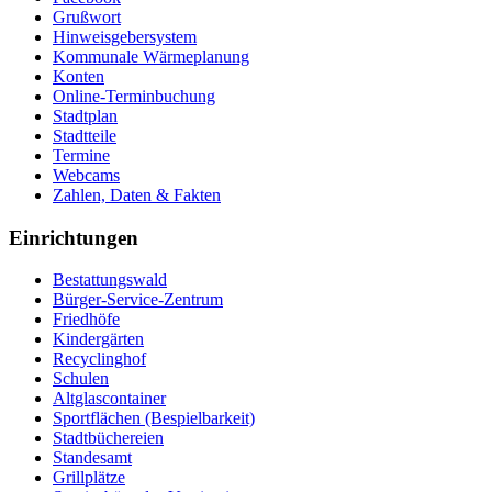
Grußwort
Hinweisgebersystem
Kommunale Wärmeplanung
Konten
Online-Terminbuchung
Stadtplan
Stadtteile
Termine
Webcams
Zahlen, Daten & Fakten
Einrichtungen
Bestattungswald
Bürger-Service-Zentrum
Friedhöfe
Kindergärten
Recyclinghof
Schulen
Altglascontainer
Sportflächen (Bespielbarkeit)
Stadtbüchereien
Standesamt
Grillplätze