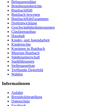
Bebauungspläne
Beteiligungsberichte
ButzbachHilft
Butzbach bewegen
ButzbachHältZusammen
Dorfentwicklung
Geschwindigkeitsmessungen
Glasfaserausbau
Haushalt
Kinder- und Jugendarbeit
Kinderrechte
Kneippen in Butzbach
Museum Butzbach
Städtepartnerschaft
Stadtführungen
Stellenangebote
Treffpunkt Degerfeld
Wahlen
Informationen
Anfahrt
Brennholzbestellung
Datenschutz
Facebook