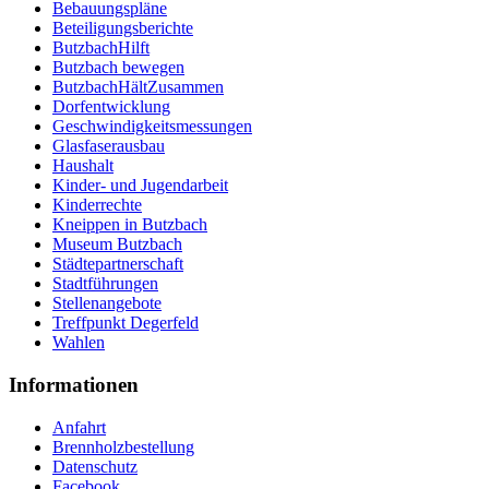
Bebauungspläne
Beteiligungsberichte
ButzbachHilft
Butzbach bewegen
ButzbachHältZusammen
Dorfentwicklung
Geschwindigkeitsmessungen
Glasfaserausbau
Haushalt
Kinder- und Jugendarbeit
Kinderrechte
Kneippen in Butzbach
Museum Butzbach
Städtepartnerschaft
Stadtführungen
Stellenangebote
Treffpunkt Degerfeld
Wahlen
Informationen
Anfahrt
Brennholzbestellung
Datenschutz
Facebook