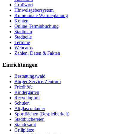
Grußwort
Hinweisgebersystem
Kommunale Wärmeplanung
Konten
Online-Terminbuchung
Stadtplan
Stadtteile
Termine
Webcams
Zahlen, Daten & Fakten
Einrichtungen
Bestattungswald
Bürger-Service-Zentrum
Friedhöfe
Kindergärten
Recyclinghof
Schulen
Altglascontainer
Sportflächen (Bespielbarkeit)
Stadtbüchereien
Standesamt
Grillplätze