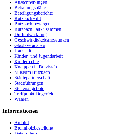
Ausschreibungen
Bebauungspläne
Beteiligungsberichte
ButzbachHilft
Butzbach bewegen
ButzbachHältZusammen
Dorfentwicklung
Geschwindigkeitsmessungen
Glasfaserausbau
Haushalt
Kinder- und Jugendarbeit
Kinderrechte
Kneippen in Butzbach
Museum Butzbach
Städtepartnerschaft
Stadtführungen
Stellenangebote
Treffpunkt Degerfeld
Wahlen
Informationen
Anfahrt
Brennholzbestellung
Datenschutz