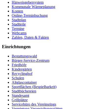
Hinweisgebersystem
Kommunale Wärmeplanung
Konten
Online-Terminbuchung
Stadtplan
Stadtteile
Termine
Webcams
Zahlen, Daten & Fakten
Einrichtungen
Bestattungswald
Bürger-Service-Zentrum
Friedhöfe
Kindergärten
Recyclinghof
Schulen
Altglascontainer
Sportflächen (Bespielbarkeit)
Stadtbüchereien
Standesamt
Grillplätze
Servicebüro des Vereinsrings
Vermietung Veranstaltungsstätten