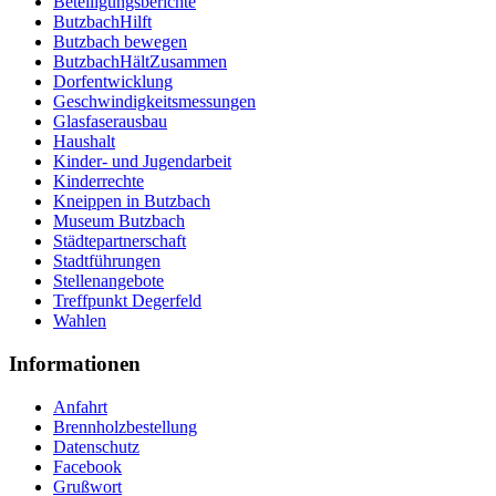
Beteiligungsberichte
ButzbachHilft
Butzbach bewegen
ButzbachHältZusammen
Dorfentwicklung
Geschwindigkeitsmessungen
Glasfaserausbau
Haushalt
Kinder- und Jugendarbeit
Kinderrechte
Kneippen in Butzbach
Museum Butzbach
Städtepartnerschaft
Stadtführungen
Stellenangebote
Treffpunkt Degerfeld
Wahlen
Informationen
Anfahrt
Brennholzbestellung
Datenschutz
Facebook
Grußwort