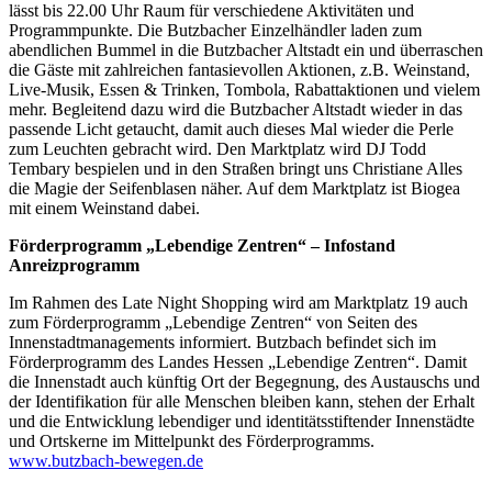
lässt bis 22.00 Uhr Raum für verschiedene Aktivitäten und
Programmpunkte. Die Butzbacher Einzelhändler laden zum
abendlichen Bummel in die Butzbacher Altstadt ein und überraschen
die Gäste mit zahlreichen fantasievollen Aktionen, z.B. Weinstand,
Live-Musik, Essen & Trinken, Tombola, Rabattaktionen und vielem
mehr. Begleitend dazu wird die Butzbacher Altstadt wieder in das
passende Licht getaucht, damit auch dieses Mal wieder die Perle
zum Leuchten gebracht wird. Den Marktplatz wird DJ Todd
Tembary bespielen und in den Straßen bringt uns Christiane Alles
die Magie der Seifenblasen näher. Auf dem Marktplatz ist Biogea
mit einem Weinstand dabei.
Förderprogramm „Lebendige Zentren“ – Infostand
Anreizprogramm
Im Rahmen des Late Night Shopping wird am Marktplatz 19 auch
zum Förderprogramm „Lebendige Zentren“ von Seiten des
Innenstadtmanagements informiert. Butzbach befindet sich im
Förderprogramm des Landes Hessen „Lebendige Zentren“. Damit
die Innenstadt auch künftig Ort der Begegnung, des Austauschs und
der Identifikation für alle Menschen bleiben kann, stehen der Erhalt
und die Entwicklung lebendiger und identitätsstiftender Innenstädte
und Ortskerne im Mittelpunkt des Förderprogramms.
www.butzbach-bewegen.de