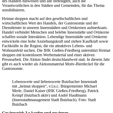
des Handels hinweisen und alle Beteiligten, auch die
Verantwortlichen in den Städten und Gemeinden, für das Thema
sensibilisieren.
Heimat shoppen macht auf den gesellschaftlichen und
wirtschaftlichen Wert des Handels, der Gastronomie und der
Dienstleister in unseren Innenstädten und Ortskernen aufmerksam.
Handel verbindet Menschen und belebte Innenstädte und Ortskerne
schaffen soziale Interaktion. Lebendige Innenstädte und Ortskerne
entwickeln eine hohe Anziehungskraft und ziehen Kaufkraft sowie
Fachkräfte in die Region, die ein attraktives Lebens- und
Wohnumfeld suchen. Die IHK Gießen-Friedberg unterstützt Heimat
shoppen mit kostenlosem Werbematerial und einer aktiven
Pressearbeit. Die Aktion findet deutschlandweit statt. In diesem Jahr
gibt es auch wieder als Aktionsmaterial Motiv-Bierdeckel für die
Gastronomie.
Lebenswerte und liebenswerte Butzbacher Innenstadt
mit „heimat shoppen“, v.l.n.r.: Bürgermeister Michael
Merle, Daniel Kaiser (IHK Gießen-Friedberg), Patrick
Kempf (butzbach aktiv) und André Haußmann
(Innenstadtmanagement Stadt Butzbach). Foto: Stadt
Butzbach
Gewinnspiel: 3 x kaufen und gewinnen