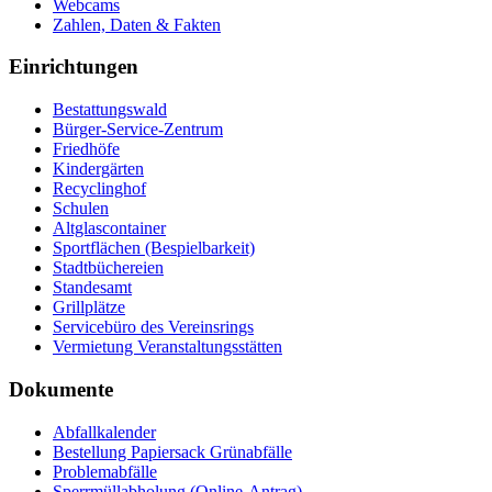
Webcams
Zahlen, Daten & Fakten
Einrichtungen
Bestattungswald
Bürger-Service-Zentrum
Friedhöfe
Kindergärten
Recyclinghof
Schulen
Altglascontainer
Sportflächen (Bespielbarkeit)
Stadtbüchereien
Standesamt
Grillplätze
Servicebüro des Vereinsrings
Vermietung Veranstaltungsstätten
Dokumente
Abfallkalender
Bestellung Papiersack Grünabfälle
Problemabfälle
Sperrmüllabholung (Online-Antrag)