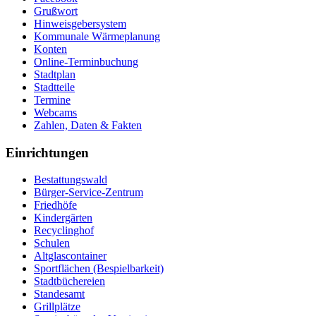
Grußwort
Hinweisgebersystem
Kommunale Wärmeplanung
Konten
Online-Terminbuchung
Stadtplan
Stadtteile
Termine
Webcams
Zahlen, Daten & Fakten
Einrichtungen
Bestattungswald
Bürger-Service-Zentrum
Friedhöfe
Kindergärten
Recyclinghof
Schulen
Altglascontainer
Sportflächen (Bespielbarkeit)
Stadtbüchereien
Standesamt
Grillplätze