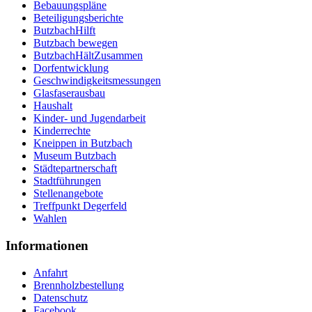
Bebauungspläne
Beteiligungsberichte
ButzbachHilft
Butzbach bewegen
ButzbachHältZusammen
Dorfentwicklung
Geschwindigkeitsmessungen
Glasfaserausbau
Haushalt
Kinder- und Jugendarbeit
Kinderrechte
Kneippen in Butzbach
Museum Butzbach
Städtepartnerschaft
Stadtführungen
Stellenangebote
Treffpunkt Degerfeld
Wahlen
Informationen
Anfahrt
Brennholzbestellung
Datenschutz
Facebook