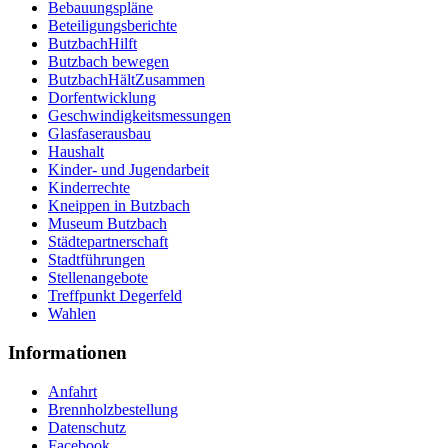
Bebauungspläne
Beteiligungsberichte
ButzbachHilft
Butzbach bewegen
ButzbachHältZusammen
Dorfentwicklung
Geschwindigkeitsmessungen
Glasfaserausbau
Haushalt
Kinder- und Jugendarbeit
Kinderrechte
Kneippen in Butzbach
Museum Butzbach
Städtepartnerschaft
Stadtführungen
Stellenangebote
Treffpunkt Degerfeld
Wahlen
Informationen
Anfahrt
Brennholzbestellung
Datenschutz
Facebook