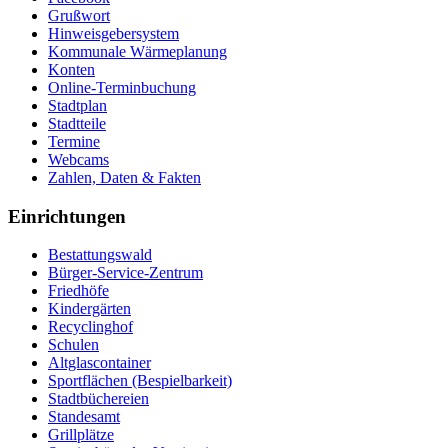
Grußwort
Hinweisgebersystem
Kommunale Wärmeplanung
Konten
Online-Terminbuchung
Stadtplan
Stadtteile
Termine
Webcams
Zahlen, Daten & Fakten
Einrichtungen
Bestattungswald
Bürger-Service-Zentrum
Friedhöfe
Kindergärten
Recyclinghof
Schulen
Altglascontainer
Sportflächen (Bespielbarkeit)
Stadtbüchereien
Standesamt
Grillplätze