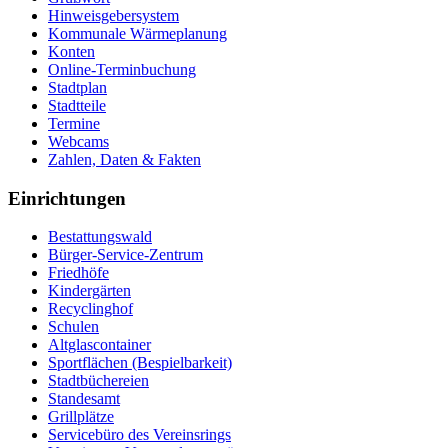
Hinweisgebersystem
Kommunale Wärmeplanung
Konten
Online-Terminbuchung
Stadtplan
Stadtteile
Termine
Webcams
Zahlen, Daten & Fakten
Einrichtungen
Bestattungswald
Bürger-Service-Zentrum
Friedhöfe
Kindergärten
Recyclinghof
Schulen
Altglascontainer
Sportflächen (Bespielbarkeit)
Stadtbüchereien
Standesamt
Grillplätze
Servicebüro des Vereinsrings