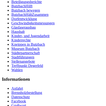
Beteiligungsberichte
ButzbachHilft
Butzbach bewegen
ButzbachHältZusammen
Dorfentwicklung
Geschwindigkeitsmessungen
Glasfaserausbau
Haushalt
Kinder- und Jugendarbeit
Kinderrechte
Kneippen in Butzbach
Museum Butzbach
Städtepartnerschaft
Stadtführungen
Stellenangebote
Treffpunkt Degerfeld
Wahlen
Informationen
Anfahrt
Brennholzbestellung
Datenschutz
Facebook
Grußwort