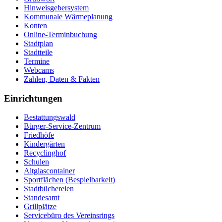
Hinweisgebersystem
Kommunale Wärmeplanung
Konten
Online-Terminbuchung
Stadtplan
Stadtteile
Termine
Webcams
Zahlen, Daten & Fakten
Einrichtungen
Bestattungswald
Bürger-Service-Zentrum
Friedhöfe
Kindergärten
Recyclinghof
Schulen
Altglascontainer
Sportflächen (Bespielbarkeit)
Stadtbüchereien
Standesamt
Grillplätze
Servicebüro des Vereinsrings