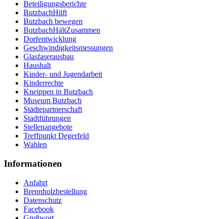
Beteiligungsberichte
ButzbachHilft
Butzbach bewegen
ButzbachHältZusammen
Dorfentwicklung
Geschwindigkeitsmessungen
Glasfaserausbau
Haushalt
Kinder- und Jugendarbeit
Kinderrechte
Kneippen in Butzbach
Museum Butzbach
Städtepartnerschaft
Stadtführungen
Stellenangebote
Treffpunkt Degerfeld
Wahlen
Informationen
Anfahrt
Brennholzbestellung
Datenschutz
Facebook
Grußwort