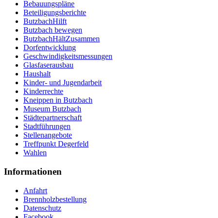
Bebauungspläne
Beteiligungsberichte
ButzbachHilft
Butzbach bewegen
ButzbachHältZusammen
Dorfentwicklung
Geschwindigkeitsmessungen
Glasfaserausbau
Haushalt
Kinder- und Jugendarbeit
Kinderrechte
Kneippen in Butzbach
Museum Butzbach
Städtepartnerschaft
Stadtführungen
Stellenangebote
Treffpunkt Degerfeld
Wahlen
Informationen
Anfahrt
Brennholzbestellung
Datenschutz
Facebook