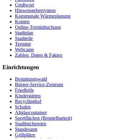
Grußwort
Hinweisgebersystem
Kommunale Wärmeplanung
Konten
Online-Terminbuchung
Stadtplan
Stadtteile
Termine
Webcams
Zahlen, Daten & Fakten
Einrichtungen
Bestattungswald
Bürger-Service-Zentrum
Friedhöfe
Kindergärten
Recyclinghof
Schulen
Altglascontainer
Sportflächen (Bespielbarkeit)
Stadtbüchereien
Standesamt
Grillplätze