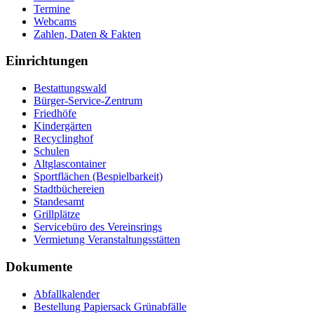
Termine
Webcams
Zahlen, Daten & Fakten
Einrichtungen
Bestattungswald
Bürger-Service-Zentrum
Friedhöfe
Kindergärten
Recyclinghof
Schulen
Altglascontainer
Sportflächen (Bespielbarkeit)
Stadtbüchereien
Standesamt
Grillplätze
Servicebüro des Vereinsrings
Vermietung Veranstaltungsstätten
Dokumente
Abfallkalender
Bestellung Papiersack Grünabfälle