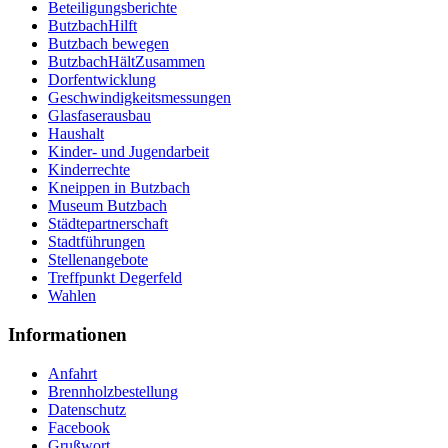
Beteiligungsberichte
ButzbachHilft
Butzbach bewegen
ButzbachHältZusammen
Dorfentwicklung
Geschwindigkeitsmessungen
Glasfaserausbau
Haushalt
Kinder- und Jugendarbeit
Kinderrechte
Kneippen in Butzbach
Museum Butzbach
Städtepartnerschaft
Stadtführungen
Stellenangebote
Treffpunkt Degerfeld
Wahlen
Informationen
Anfahrt
Brennholzbestellung
Datenschutz
Facebook
Grußwort