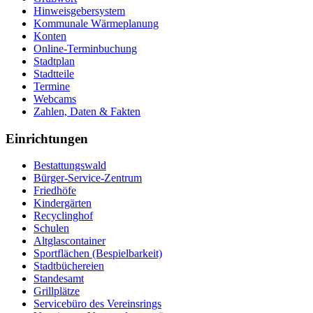
Hinweisgebersystem
Kommunale Wärmeplanung
Konten
Online-Terminbuchung
Stadtplan
Stadtteile
Termine
Webcams
Zahlen, Daten & Fakten
Einrichtungen
Bestattungswald
Bürger-Service-Zentrum
Friedhöfe
Kindergärten
Recyclinghof
Schulen
Altglascontainer
Sportflächen (Bespielbarkeit)
Stadtbüchereien
Standesamt
Grillplätze
Servicebüro des Vereinsrings