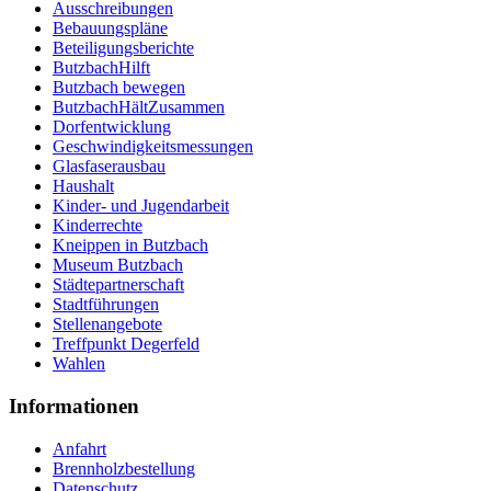
Ausschreibungen
Bebauungspläne
Beteiligungsberichte
ButzbachHilft
Butzbach bewegen
ButzbachHältZusammen
Dorfentwicklung
Geschwindigkeitsmessungen
Glasfaserausbau
Haushalt
Kinder- und Jugendarbeit
Kinderrechte
Kneippen in Butzbach
Museum Butzbach
Städtepartnerschaft
Stadtführungen
Stellenangebote
Treffpunkt Degerfeld
Wahlen
Informationen
Anfahrt
Brennholzbestellung
Datenschutz