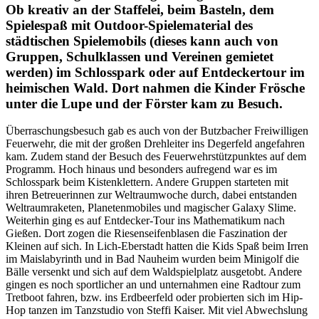
Ob kreativ an der Staffelei, beim Basteln, dem
Spielespaß mit Outdoor-Spielematerial des
städtischen Spielemobils (dieses kann auch von
Gruppen, Schulklassen und Vereinen gemietet
werden) im Schlosspark oder auf Entdeckertour im
heimischen Wald. Dort nahmen die Kinder Frösche
unter die Lupe und der Förster kam zu Besuch.
Überraschungsbesuch gab es auch von der Butzbacher Freiwilligen
Feuerwehr, die mit der großen Drehleiter ins Degerfeld angefahren
kam. Zudem stand der Besuch des Feuerwehrstützpunktes auf dem
Programm. Hoch hinaus und besonders aufregend war es im
Schlosspark beim Kistenklettern. Andere Gruppen starteten mit
ihren Betreuerinnen zur Weltraumwoche durch, dabei entstanden
Weltraumraketen, Planetenmobiles und magischer Galaxy Slime.
Weiterhin ging es auf Entdecker-Tour ins Mathematikum nach
Gießen. Dort zogen die Riesenseifenblasen die Faszination der
Kleinen auf sich. In Lich-Eberstadt hatten die Kids Spaß beim Irren
im Maislabyrinth und in Bad Nauheim wurden beim Minigolf die
Bälle versenkt und sich auf dem Waldspielplatz ausgetobt. Andere
gingen es noch sportlicher an und unternahmen eine Radtour zum
Tretboot fahren, bzw. ins Erdbeerfeld oder probierten sich im Hip-
Hop tanzen im Tanzstudio von Steffi Kaiser. Mit viel Abwechslung