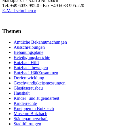
Marktplatz 1 · 35510 Butzbach
Tel. +49 6033 995-0 · Fax +49 6033 995-220
E-Mail schreiben »
Themen
Amtliche Bekanntmachungen
Ausschreibungen
Bebauungspläne
Beteiligungsberichte
ButzbachHilft
Butzbach bewegen
ButzbachHältZusammen
Dorfentwicklung
Geschwindigkeitsmessungen
Glasfaserausbau
Haushalt
Kinder- und Jugendarbeit
Kinderrechte
Kneippen in Butzbach
Museum Butzbach
Städtepartnerschaft
Stadtführungen