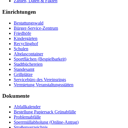
Zahlen, Daten & Fakten
Einrichtungen
Bestattungswald
Bürger-Service-Zentrum
Friedhöfe
Kindergärten
Recyclinghof
Schulen
Altglascontainer
Sportflächen (Bespielbarkeit)
Stadtbüchereien
Standesamt
Grillplätze
Servicebüro des Vereinsrings
Vermietung Veranstaltungsstätten
Dokumente
Abfallkalender
Bestellung Papiersack Grünabfälle
Problemabfälle
Sperrmüllabholung (Online-Antrag)
Straßenverzeichnis