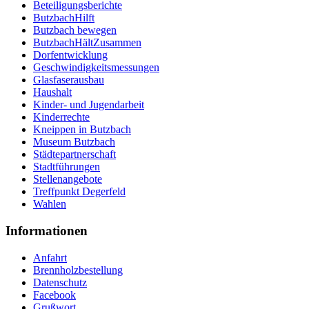
Beteiligungsberichte
ButzbachHilft
Butzbach bewegen
ButzbachHältZusammen
Dorfentwicklung
Geschwindigkeitsmessungen
Glasfaserausbau
Haushalt
Kinder- und Jugendarbeit
Kinderrechte
Kneippen in Butzbach
Museum Butzbach
Städtepartnerschaft
Stadtführungen
Stellenangebote
Treffpunkt Degerfeld
Wahlen
Informationen
Anfahrt
Brennholzbestellung
Datenschutz
Facebook
Grußwort