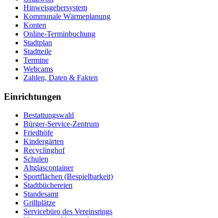
Hinweisgebersystem
Kommunale Wärmeplanung
Konten
Online-Terminbuchung
Stadtplan
Stadtteile
Termine
Webcams
Zahlen, Daten & Fakten
Einrichtungen
Bestattungswald
Bürger-Service-Zentrum
Friedhöfe
Kindergärten
Recyclinghof
Schulen
Altglascontainer
Sportflächen (Bespielbarkeit)
Stadtbüchereien
Standesamt
Grillplätze
Servicebüro des Vereinsrings