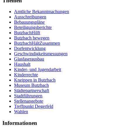
Themen
Amtliche Bekanntmachungen
Ausschreibungen
Bebauungspläne
Beteiligungsberichte
ButzbachHilft
Butzbach bewegen
ButzbachHältZusammen
Dorfentwicklung
Geschwindigkeitsmessungen
Glasfaserausbau
Haushalt
Kinder- und Jugendarbeit
Kinderrechte
Kneippen in Butzbach
Museum Butzbach
Städtepartnerschaft
Stadtführungen
Stellenangebote
Treffpunkt Degerfeld
Wahlen
Informationen