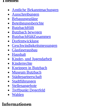
Themen
Amtliche Bekanntmachungen
Ausschreibungen
Bebauungspläne
Beteiligungsberichte
ButzbachHilft
Butzbach bewegen
ButzbachHältZusammen
Dorfentwicklung
Geschwindigkeitsmessungen
Glasfaserausbau
Haushalt
Kinder- und Jugendarbeit
Kinderrechte
Kneippen in Butzbach
Museum Butzbach
Städtepartnerschaft
Stadtführungen
Stellenangebote
Treffpunkt Degerfeld
Wahlen
Informationen