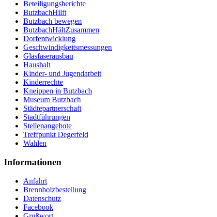
Beteiligungsberichte
ButzbachHilft
Butzbach bewegen
ButzbachHältZusammen
Dorfentwicklung
Geschwindigkeitsmessungen
Glasfaserausbau
Haushalt
Kinder- und Jugendarbeit
Kinderrechte
Kneippen in Butzbach
Museum Butzbach
Städtepartnerschaft
Stadtführungen
Stellenangebote
Treffpunkt Degerfeld
Wahlen
Informationen
Anfahrt
Brennholzbestellung
Datenschutz
Facebook
Grußwort