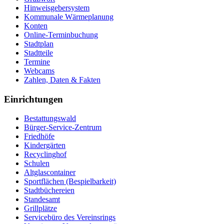
Hinweisgebersystem
Kommunale Wärmeplanung
Konten
Online-Terminbuchung
Stadtplan
Stadtteile
Termine
Webcams
Zahlen, Daten & Fakten
Einrichtungen
Bestattungswald
Bürger-Service-Zentrum
Friedhöfe
Kindergärten
Recyclinghof
Schulen
Altglascontainer
Sportflächen (Bespielbarkeit)
Stadtbüchereien
Standesamt
Grillplätze
Servicebüro des Vereinsrings