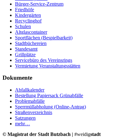
Bürger-Service-Zentrum
Friedhöfe
Kindergärten
Recyclinghof
Schulen
Altglascontainer
Sportflächen (Bespielbarkeit)
Stadtbüchereien
Standesamt
Grillplätze
Servicebüro des Vereinsrings
Vermietung Veranstaltungsstätten
Dokumente
Abfallkalender
Bestellung Papiersack Grünabfälle
Problemabfälle
Sperrmüllabholung (Online-Antrag)
Straßenverzeichnis
Satzungen
mehr…
© Magistrat der Stadt Butzbach |
#weidig
stadt