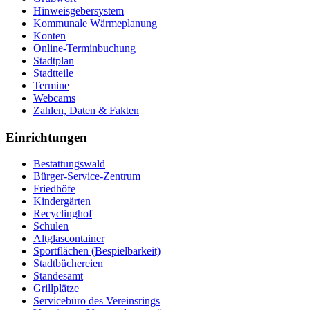
Hinweisgebersystem
Kommunale Wärmeplanung
Konten
Online-Terminbuchung
Stadtplan
Stadtteile
Termine
Webcams
Zahlen, Daten & Fakten
Einrichtungen
Bestattungswald
Bürger-Service-Zentrum
Friedhöfe
Kindergärten
Recyclinghof
Schulen
Altglascontainer
Sportflächen (Bespielbarkeit)
Stadtbüchereien
Standesamt
Grillplätze
Servicebüro des Vereinsrings