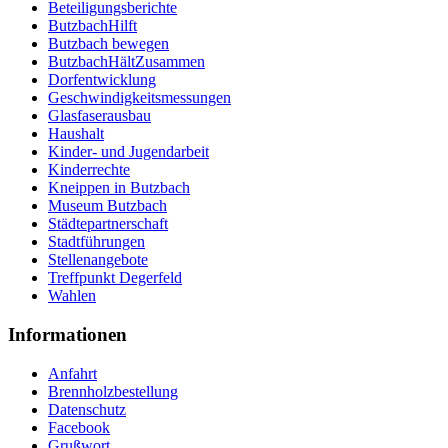
Beteiligungsberichte
ButzbachHilft
Butzbach bewegen
ButzbachHältZusammen
Dorfentwicklung
Geschwindigkeitsmessungen
Glasfaserausbau
Haushalt
Kinder- und Jugendarbeit
Kinderrechte
Kneippen in Butzbach
Museum Butzbach
Städtepartnerschaft
Stadtführungen
Stellenangebote
Treffpunkt Degerfeld
Wahlen
Informationen
Anfahrt
Brennholzbestellung
Datenschutz
Facebook
Grußwort