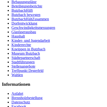
Bebauungspläne
Beteiligungsberichte
ButzbachHilft
Butzbach bewegen
ButzbachHältZusammen
Dorfentwicklung
Geschwindigkeitsmessungen
Glasfaserausbau
Haushalt
Kinder- und Jugendarbeit
Kinderrechte
Kneippen in Butzbach
Museum Butzbach
Städtepartnerschaft
Stadtführungen
Stellenangebote
Treffpunkt Degerfeld
Wahlen
Informationen
Anfahrt
Brennholzbestellung
Datenschutz
Facebook