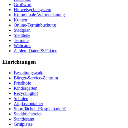
Grußwort
Hinweisgebersystem
Kommunale Wärmeplanung
Konten
Online-Terminbuchung
Stadtplan
Stadtteile
Termine
Webcams
Zahlen, Daten & Fakten
Einrichtungen
Bestattungswald
Bürger-Service-Zentrum
Friedhöfe
Kindergärten
Recyclinghof
Schulen
Altglascontainer
Sportflächen (Bespielbarkeit)
Stadtbüchereien
Standesamt
Grillplätze