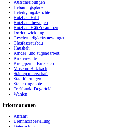
Ausschreibungen
Bebauungspläne
Beteiligungsberichte
ButzbachHilft
Butzbach bewegen
ButzbachHältZusammen
Dorfentwicklung
Geschwindigkeitsmessungen
Glasfaserausbau
Haushalt
Kinder- und Jugendarbeit
Kinderrechte
Kneippen in Butzbach
Museum Butzbach
Städtepartnerschaft
Stadtführungen
Stellenangebote
Treffpunkt Degerfeld
Wahlen
Informationen
Anfahrt
Brennholzbestellung
Datenschutz