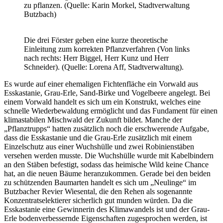
zu pflanzen. (Quelle: Karin Morkel, Stadtverwaltung
Butzbach)
Die drei Förster geben eine kurze theoretische
Einleitung zum korrekten Pflanzverfahren (Von links
nach rechts: Herr Biggel, Herr Kunz und Herr
Schneider). (Quelle: Lorena Aff, Stadtverwaltung).
Es wurde auf einer ehemaligen Fichtenfläche ein Vorwald aus
Esskastanie, Grau-Erle, Sand-Birke und Vogelbeere angelegt. Bei
einem Vorwald handelt es sich um ein Konstrukt, welches eine
schnelle Wiederbewaldung ermöglicht und das Fundament für einen
klimastabilen Mischwald der Zukunft bildet. Manche der
„Pflanztrupps“ hatten zusätzlich noch die erschwerende Aufgabe,
dass die Esskastanie und die Grau-Erle zusätzlich mit einem
Einzelschutz aus einer Wuchshülle und zwei Robinienstäben
versehen werden musste. Die Wuchshülle wurde mit Kabelbindern
an den Stäben befestigt, sodass das heimische Wild keine Chance
hat, an die neuen Bäume heranzukommen. Gerade bei den beiden
zu schützenden Baumarten handelt es sich um „Neulinge“ im
Butzbacher Revier Wiesental, die den Rehen als sogenannte
Konzentratselektierer sicherlich gut munden würden. Da die
Esskastanie eine Gewinnerin des Klimawandels ist und der Grau-
Erle bodenverbessernde Eigenschaften zugesprochen werden, ist