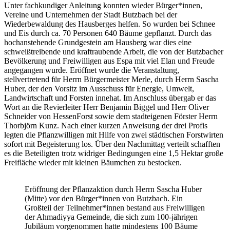
Unter fachkundiger Anleitung konnten wieder Bürger*innen,
Vereine und Unternehmen der Stadt Butzbach bei der
Wiederbewaldung des Hausberges helfen. So wurden bei Schnee
und Eis durch ca. 70 Personen 640 Bäume gepflanzt. Durch das
hochanstehende Grundgestein am Hausberg war dies eine
schweißtreibende und kraftraubende Arbeit, die von der Butzbacher
Bevölkerung und Freiwilligen aus Espa mit viel Elan und Freude
angegangen wurde. Eröffnet wurde die Veranstaltung,
stellvertretend für Herrn Bürgermeister Merle, durch Herrn Sascha
Huber, der den Vorsitz im Ausschuss für Energie, Umwelt,
Landwirtschaft und Forsten innehat. Im Anschluss übergab er das
Wort an die Revierleiter Herr Benjamin Biggel und Herr Oliver
Schneider von HessenForst sowie dem stadteigenen Förster Herrn
Thorbjörn Kunz. Nach einer kurzen Anweisung der drei Profis
legten die Pflanzwilligen mit Hilfe von zwei städtischen Forstwirten
sofort mit Begeisterung los. Über den Nachmittag verteilt schafften
es die Beteiligten trotz widriger Bedingungen eine 1,5 Hektar große
Freifläche wieder mit kleinen Bäumchen zu bestocken.
Eröffnung der Pflanzaktion durch Herrn Sascha Huber
(Mitte) vor den Bürger*innen von Butzbach. Ein
Großteil der Teilnehmer*innen bestand aus Freiwilligen
der Ahmadiyya Gemeinde, die sich zum 100-jährigen
Jubiläum vorgenommen hatte mindestens 100 Bäume