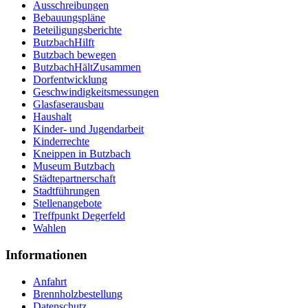
Ausschreibungen
Bebauungspläne
Beteiligungsberichte
ButzbachHilft
Butzbach bewegen
ButzbachHältZusammen
Dorfentwicklung
Geschwindigkeitsmessungen
Glasfaserausbau
Haushalt
Kinder- und Jugendarbeit
Kinderrechte
Kneippen in Butzbach
Museum Butzbach
Städtepartnerschaft
Stadtführungen
Stellenangebote
Treffpunkt Degerfeld
Wahlen
Informationen
Anfahrt
Brennholzbestellung
Datenschutz