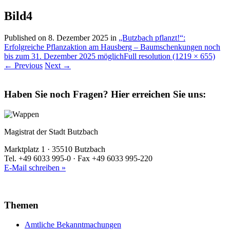
Bild4
Published on
8. Dezember 2025
in
„Butzbach pflanzt!“:
Erfolgreiche Pflanzaktion am Hausberg – Baumschenkungen noch
bis zum 31. Dezember 2025 möglich
Full resolution (1219 × 655)
←
Previous
Next
→
Haben Sie noch Fragen?
Hier erreichen Sie uns:
Magistrat der Stadt Butzbach
Marktplatz 1 · 35510 Butzbach
Tel. +49 6033 995-0 · Fax +49 6033 995-220
E-Mail schreiben »
Themen
Amtliche Bekanntmachungen