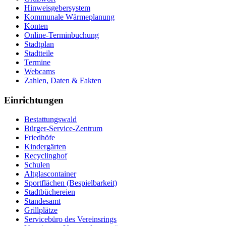
Hinweisgebersystem
Kommunale Wärmeplanung
Konten
Online-Terminbuchung
Stadtplan
Stadtteile
Termine
Webcams
Zahlen, Daten & Fakten
Einrichtungen
Bestattungswald
Bürger-Service-Zentrum
Friedhöfe
Kindergärten
Recyclinghof
Schulen
Altglascontainer
Sportflächen (Bespielbarkeit)
Stadtbüchereien
Standesamt
Grillplätze
Servicebüro des Vereinsrings