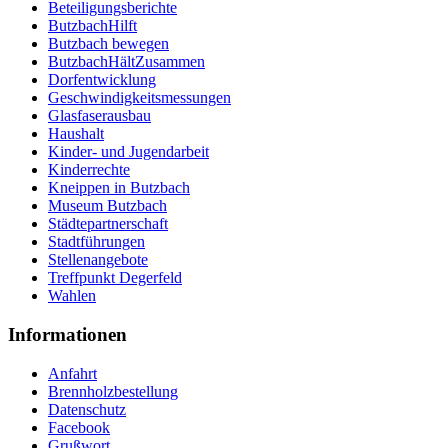
Beteiligungsberichte
ButzbachHilft
Butzbach bewegen
ButzbachHältZusammen
Dorfentwicklung
Geschwindigkeitsmessungen
Glasfaserausbau
Haushalt
Kinder- und Jugendarbeit
Kinderrechte
Kneippen in Butzbach
Museum Butzbach
Städtepartnerschaft
Stadtführungen
Stellenangebote
Treffpunkt Degerfeld
Wahlen
Informationen
Anfahrt
Brennholzbestellung
Datenschutz
Facebook
Grußwort