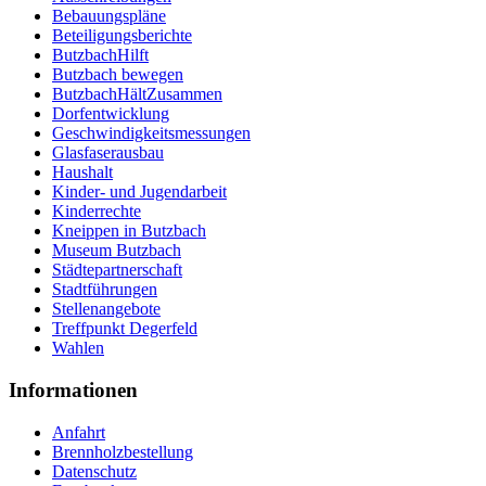
Bebauungspläne
Beteiligungsberichte
ButzbachHilft
Butzbach bewegen
ButzbachHältZusammen
Dorfentwicklung
Geschwindigkeitsmessungen
Glasfaserausbau
Haushalt
Kinder- und Jugendarbeit
Kinderrechte
Kneippen in Butzbach
Museum Butzbach
Städtepartnerschaft
Stadtführungen
Stellenangebote
Treffpunkt Degerfeld
Wahlen
Informationen
Anfahrt
Brennholzbestellung
Datenschutz