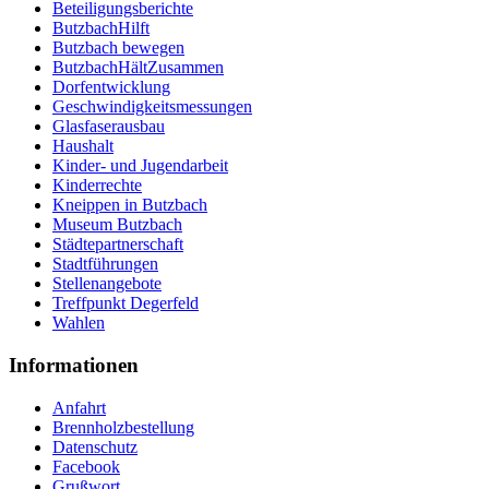
Beteiligungsberichte
ButzbachHilft
Butzbach bewegen
ButzbachHältZusammen
Dorfentwicklung
Geschwindigkeitsmessungen
Glasfaserausbau
Haushalt
Kinder- und Jugendarbeit
Kinderrechte
Kneippen in Butzbach
Museum Butzbach
Städtepartnerschaft
Stadtführungen
Stellenangebote
Treffpunkt Degerfeld
Wahlen
Informationen
Anfahrt
Brennholzbestellung
Datenschutz
Facebook
Grußwort