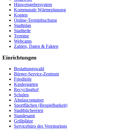
Hinweisgebersystem
Kommunale Wärmeplanung
Konten
Online-Terminbuchung
Stadtplan
Stadtteile
Termine
Webcams
Zahlen, Daten & Fakten
Einrichtungen
Bestattungswald
Bürger-Service-Zentrum
Friedhöfe
Kindergärten
Recyclinghof
Schulen
Altglascontainer
Sportflächen (Bespielbarkeit)
Stadtbüchereien
Standesamt
Grillplätze
Servicebüro des Vereinsrings