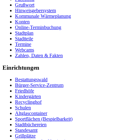
Grußwort
Hinweisgebersystem
Kommunale Wärmeplanung
Konten
Online-Terminbuchung
Stadtplan
Stadtteile
Termine
Webcams
Zahlen, Daten & Fakten
Einrichtungen
Bestattungswald
Bürger-Service-Zentrum
Friedhöfe
Kindergärten
Recyclinghof
Schulen
Altglascontainer
Sportflächen (Bespielbarkeit)
Stadtbüchereien
Standesamt
Grillplätze