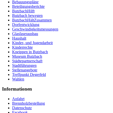
Bebauungspläne
Beteiligungsberichte
ButzbachHilft
Butzbach bewegen
ButzbachHältZusammen
Dorfentwicklung
Geschwindigkeitsmessungen
Glasfaserausbau
Haushalt
Kinder- und Jugendarbeit
Kinderrechte
Kneippen in Butzbach
Museum Butzbach
Städtepartnerschaft
Stadtführungen
Stellenangebote
Treffpunkt Degerfeld
Wahlen
Informationen
Anfahrt
Brennholzbestellung
Datenschutz
Facebook