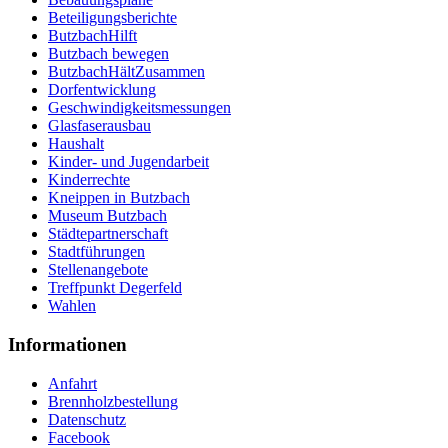
Beteiligungsberichte
ButzbachHilft
Butzbach bewegen
ButzbachHältZusammen
Dorfentwicklung
Geschwindigkeitsmessungen
Glasfaserausbau
Haushalt
Kinder- und Jugendarbeit
Kinderrechte
Kneippen in Butzbach
Museum Butzbach
Städtepartnerschaft
Stadtführungen
Stellenangebote
Treffpunkt Degerfeld
Wahlen
Informationen
Anfahrt
Brennholzbestellung
Datenschutz
Facebook