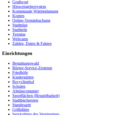
Grußwort
Hinweisgebersystem
Kommunale Wärmeplanung
Konten
Online-Terminbuchung
Stadtplan
Stadtteile
Termine
Webcams
Zahlen, Daten & Fakten
Einrichtungen
Bestattungswald
Bürger-Service-Zentrum
Friedhöfe
Kindergärten
Recyclinghof
Schulen
Altglascontainer
Sportflächen (Bespielbarkeit)
Stadtbüchereien
Standesamt
Grillplätze
Servicebüro des Vereinsrings