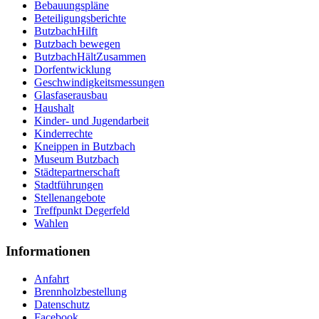
Bebauungspläne
Beteiligungsberichte
ButzbachHilft
Butzbach bewegen
ButzbachHältZusammen
Dorfentwicklung
Geschwindigkeitsmessungen
Glasfaserausbau
Haushalt
Kinder- und Jugendarbeit
Kinderrechte
Kneippen in Butzbach
Museum Butzbach
Städtepartnerschaft
Stadtführungen
Stellenangebote
Treffpunkt Degerfeld
Wahlen
Informationen
Anfahrt
Brennholzbestellung
Datenschutz
Facebook