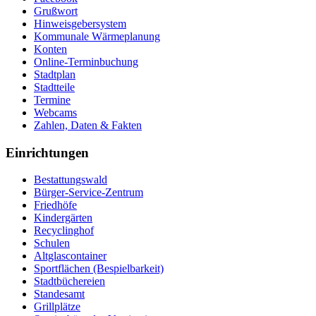
Grußwort
Hinweisgebersystem
Kommunale Wärmeplanung
Konten
Online-Terminbuchung
Stadtplan
Stadtteile
Termine
Webcams
Zahlen, Daten & Fakten
Einrichtungen
Bestattungswald
Bürger-Service-Zentrum
Friedhöfe
Kindergärten
Recyclinghof
Schulen
Altglascontainer
Sportflächen (Bespielbarkeit)
Stadtbüchereien
Standesamt
Grillplätze