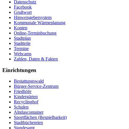
Datenschutz
Facebook
Grußwort
Hinweisgebersystem
Kommunale Wärmeplanung
Konten
Online-Terminbuchung
Stadtplan
Stadtteile
Termine
Webcams
Zahlen, Daten & Fakten
Einrichtungen
Bestattungswald
Bürger-Service-Zentrum
Friedhöfe
Kindergärten
Recyclinghof
Schulen
Altglascontainer
Sportflächen (Bespielbarkeit)
Stadtbüchereien
Standesamt