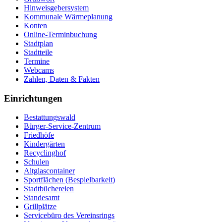
Hinweisgebersystem
Kommunale Wärmeplanung
Konten
Online-Terminbuchung
Stadtplan
Stadtteile
Termine
Webcams
Zahlen, Daten & Fakten
Einrichtungen
Bestattungswald
Bürger-Service-Zentrum
Friedhöfe
Kindergärten
Recyclinghof
Schulen
Altglascontainer
Sportflächen (Bespielbarkeit)
Stadtbüchereien
Standesamt
Grillplätze
Servicebüro des Vereinsrings