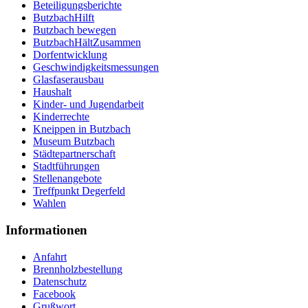
Beteiligungsberichte
ButzbachHilft
Butzbach bewegen
ButzbachHältZusammen
Dorfentwicklung
Geschwindigkeitsmessungen
Glasfaserausbau
Haushalt
Kinder- und Jugendarbeit
Kinderrechte
Kneippen in Butzbach
Museum Butzbach
Städtepartnerschaft
Stadtführungen
Stellenangebote
Treffpunkt Degerfeld
Wahlen
Informationen
Anfahrt
Brennholzbestellung
Datenschutz
Facebook
Grußwort