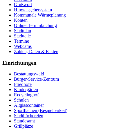
Grußwort
Hinweisgebersystem
Kommunale Wärmeplanung
Konten
Online-Terminbuchung
Stadtplan
Stadtteile
Termine
Webcams
Zahlen, Daten & Fakten
Einrichtungen
Bestattungswald
Bürger-Service-Zentrum
Friedhöfe
Kindergärten
Recyclinghof
Schulen
Altglascontainer
Sportflächen (Bespielbarkeit)
Stadtbüchereien
Standesamt
Grillplätze