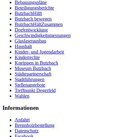
Bebauungspläne
Beteiligungsberichte
ButzbachHilft
Butzbach bewegen
ButzbachHältZusammen
Dorfentwicklung
Geschwindigkeitsmessungen
Glasfaserausbau
Haushalt
Kinder- und Jugendarbeit
Kinderrechte
Kneippen in Butzbach
Museum Butzbach
Städtepartnerschaft
Stadtführungen
Stellenangebote
Treffpunkt Degerfeld
Wahlen
Informationen
Anfahrt
Brennholzbestellung
Datenschutz
Facebook