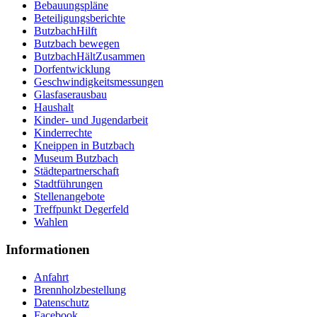
Bebauungspläne
Beteiligungsberichte
ButzbachHilft
Butzbach bewegen
ButzbachHältZusammen
Dorfentwicklung
Geschwindigkeitsmessungen
Glasfaserausbau
Haushalt
Kinder- und Jugendarbeit
Kinderrechte
Kneippen in Butzbach
Museum Butzbach
Städtepartnerschaft
Stadtführungen
Stellenangebote
Treffpunkt Degerfeld
Wahlen
Informationen
Anfahrt
Brennholzbestellung
Datenschutz
Facebook