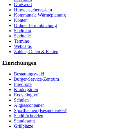
Grußwort
Hinweisgebersystem
Kommunale Wärmeplanung
Konten
Online-Terminbuchung
Stadtplan
Stadtteile
Termine
Webcams
Zahlen, Daten & Fakten
Einrichtungen
Bestattungswald
Bürger-Service-Zentrum
Friedhöfe
Kindergärten
Recyclinghof
Schulen
Altglascontainer
Sportflächen (Bespielbarkeit)
Stadtbüchereien
Standesamt
Grillplätze