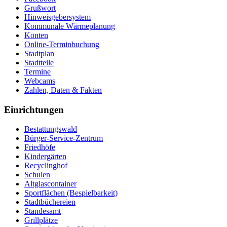
Grußwort
Hinweisgebersystem
Kommunale Wärmeplanung
Konten
Online-Terminbuchung
Stadtplan
Stadtteile
Termine
Webcams
Zahlen, Daten & Fakten
Einrichtungen
Bestattungswald
Bürger-Service-Zentrum
Friedhöfe
Kindergärten
Recyclinghof
Schulen
Altglascontainer
Sportflächen (Bespielbarkeit)
Stadtbüchereien
Standesamt
Grillplätze