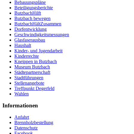
Bebauungspläne
Beteiligungsberichte
ButzbachHilft
Butzbach bewegen
ButzbachHältZusammen
Dorfentwicklung
Geschwindigkeitsmessungen
Glasfaserausbau
Haushalt
Kinder- und Jugendarbeit
Kinderrechte
Kneippen in Butzbach
Museum Butzbach
Städtepartnerschaft
Stadtführungen
Stellenangebote
Treffpunkt Degerfeld
Wahlen
Informationen
Anfahrt
Brennholzbestellung
Datenschutz
Facebook