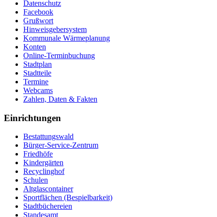
Datenschutz
Facebook
Grußwort
Hinweisgebersystem
Kommunale Wärmeplanung
Konten
Online-Terminbuchung
Stadtplan
Stadtteile
Termine
Webcams
Zahlen, Daten & Fakten
Einrichtungen
Bestattungswald
Bürger-Service-Zentrum
Friedhöfe
Kindergärten
Recyclinghof
Schulen
Altglascontainer
Sportflächen (Bespielbarkeit)
Stadtbüchereien
Standesamt