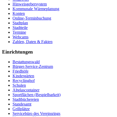
Hinweisgebersystem
Kommunale Wärmeplanung
Konten
Online-Terminbuchung
Stadtplan
Stadtteile
Termine
Webcams
Zahlen, Daten & Fakten
Einrichtungen
Bestattungswald
Bürger-Service-Zentrum
Friedhöfe
Kindergärten
Recyclinghof
Schulen
Altglascontainer
Sportflächen (Bespielbarkeit)
Stadtbüchereien
Standesamt
Grillplätze
Servicebüro des Vereinsrings