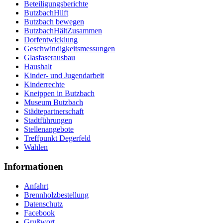
Beteiligungsberichte
ButzbachHilft
Butzbach bewegen
ButzbachHältZusammen
Dorfentwicklung
Geschwindigkeitsmessungen
Glasfaserausbau
Haushalt
Kinder- und Jugendarbeit
Kinderrechte
Kneippen in Butzbach
Museum Butzbach
Städtepartnerschaft
Stadtführungen
Stellenangebote
Treffpunkt Degerfeld
Wahlen
Informationen
Anfahrt
Brennholzbestellung
Datenschutz
Facebook
Grußwort