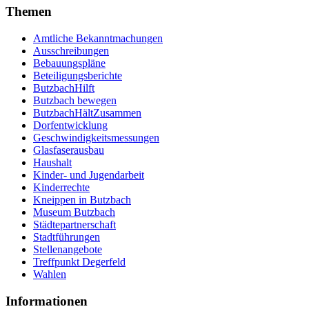
Themen
Amtliche Bekanntmachungen
Ausschreibungen
Bebauungspläne
Beteiligungsberichte
ButzbachHilft
Butzbach bewegen
ButzbachHältZusammen
Dorfentwicklung
Geschwindigkeitsmessungen
Glasfaserausbau
Haushalt
Kinder- und Jugendarbeit
Kinderrechte
Kneippen in Butzbach
Museum Butzbach
Städtepartnerschaft
Stadtführungen
Stellenangebote
Treffpunkt Degerfeld
Wahlen
Informationen