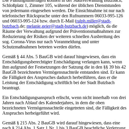
Die Planungsunterlagen können in der Stadtverwaltung Butzbach,
Schloßplatz 1, Zimmer 105, während der üblichen Dienststunden
von jedermann eingesehen werden. Die Einsichtnahme ist nur nach
telefonischer Rücksprache unter den Rufnummern 06033-995-126
und 06033-995-124 bzw. durch E-Mail (
ralph.miller@stadt-
butzbach
.de;
melanie.geier@stadt-butzbach.de
) möglich, da die
Räume der Verwaltung aufgrund der Präventionsmaßnahmen zur
Reduzierung der Risiken der weiteren schnellen Ausbreitung des
sog. Corona-Virus nur nach Voranmeldung und unter
Schutzmaßnahmen betreten werden dürfen.
Gemäß § 44 Abs. 5 BauGB wird darauf hingewiesen, dass ein
Entschädigungsberechtigter Entschädigung verlangen kann, wenn
ihm aufgrund der Festsetzungen der Satzung die in den §§ 39 bis 42
BauGB bezeichneten Vermögensnachteile entstanden sind. Er kann
die Fälligkeit des Anspruches dadurch herbeiführen, dass er die
Leistung der Entschädigung schriftlich bei der Stadt Butzbach
beantragt.
Ein Entschädigungsanspruch erlischt, wenn nicht innerhalb von drei
Jahren nach Ablauf des Kalenderjahres, in dem die oben
bezeichneten Vermögensnachteile eingetreten sind, die Fälligkeit des
Anspruches her­beigeführt wird.
Gemäß § 215 Abs. 2 BauGB wird darauf hingewiesen, dass eine
nach § 214 Abs. 1 Satz 1 Nr. 1 bis 3 BauGB beachtliche Verletzung