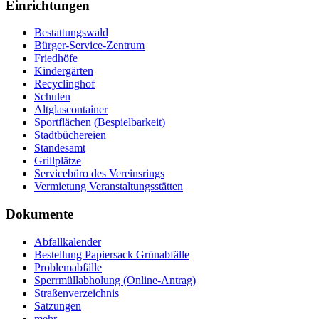
Einrichtungen
Bestattungswald
Bürger-Service-Zentrum
Friedhöfe
Kindergärten
Recyclinghof
Schulen
Altglascontainer
Sportflächen (Bespielbarkeit)
Stadtbüchereien
Standesamt
Grillplätze
Servicebüro des Vereinsrings
Vermietung Veranstaltungsstätten
Dokumente
Abfallkalender
Bestellung Papiersack Grünabfälle
Problemabfälle
Sperrmüllabholung (Online-Antrag)
Straßenverzeichnis
Satzungen
mehr…