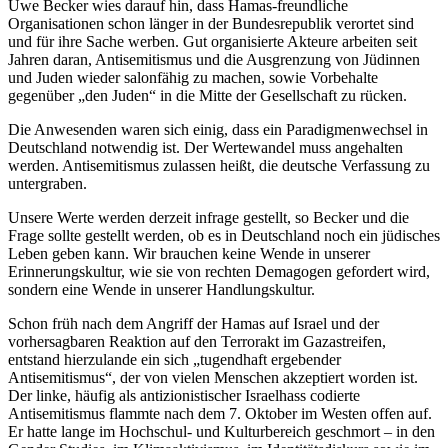
Uwe Becker wies darauf hin, dass Hamas-freundliche
Organisationen schon länger in der Bundesrepublik verortet sind
und für ihre Sache werben. Gut organisierte Akteure arbeiten seit
Jahren daran, Antisemitismus und die Ausgrenzung von Jüdinnen
und Juden wieder salonfähig zu machen, sowie Vorbehalte
gegenüber „den Juden“ in die Mitte der Gesellschaft zu rücken.
Die Anwesenden waren sich einig, dass ein Paradigmenwechsel in
Deutschland notwendig ist. Der Wertewandel muss angehalten
werden. Antisemitismus zulassen heißt, die deutsche Verfassung zu
untergraben.
Unsere Werte werden derzeit infrage gestellt, so Becker und die
Frage sollte gestellt werden, ob es in Deutschland noch ein jüdisches
Leben geben kann. Wir brauchen keine Wende in unserer
Erinnerungskultur, wie sie von rechten Demagogen gefordert wird,
sondern eine Wende in unserer Handlungskultur.
Schon früh nach dem Angriff der Hamas auf Israel und der
vorhersagbaren Reaktion auf den Terrorakt im Gazastreifen,
entstand hierzulande ein sich „tugendhaft ergebender
Antisemitismus“, der von vielen Menschen akzeptiert worden ist.
Der linke, häufig als antizionistischer Israelhass codierte
Antisemitismus flammte nach dem 7. Oktober im Westen offen auf.
Er hatte lange im Hochschul- und Kulturbereich geschmort – in den