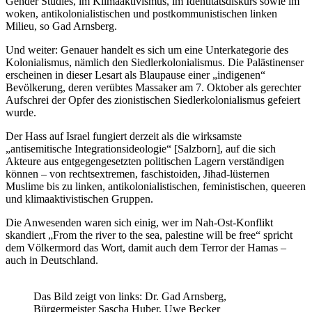
Gender Studies, im Klimaaktivismus, im Identitätsdiskurs sowie im
woken, antikolonialistischen und postkommunistischen linken
Milieu, so Gad Arnsberg.
Und weiter: Genauer handelt es sich um eine Unterkategorie des
Kolonialismus, nämlich den Siedlerkolonialismus. Die Palästinenser
erscheinen in dieser Lesart als Blaupause einer „indigenen“
Bevölkerung, deren verübtes Massaker am 7. Oktober als gerechter
Aufschrei der Opfer des zionistischen Siedlerkolonialismus gefeiert
wurde.
Der Hass auf Israel fungiert derzeit als die wirksamste
„antisemitische Integrationsideologie“ [Salzborn], auf die sich
Akteure aus entgegengesetzten politischen Lagern verständigen
können – von rechtsextremen, faschistoiden, Jihad-lüsternen
Muslime bis zu linken, antikolonialistischen, feministischen, queeren
und klimaaktivistischen Gruppen.
Die Anwesenden waren sich einig, wer im Nah-Ost-Konflikt
skandiert „From the river to the sea, palestine will be free“ spricht
dem Völkermord das Wort, damit auch dem Terror der Hamas –
auch in Deutschland.
Das Bild zeigt von links: Dr. Gad Arnsberg,
Bürgermeister Sascha Huber, Uwe Becker