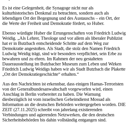
Es ist eine Gelegenheit, die Synagoge nicht nur als
kulturhistorisches Denkmal zu betrachten, sondern auch als
lebendigen Ort der Begegnung und des Austauschs – ein Ort, der
die Werte der Freiheit und Demokratie fördert, so Huber.
Ebenso würdigte Huber die Errungenschaften von Friedrich Ludwig
Weidig. „Als Lehrer, Theologe und vor allem als liberaler Publizist
hat er in Butzbach entscheidende Schritte auf dem Weg zur
Demokratie angestoßen. Als Stadt, die stolz den Namen Friedrich
Ludwig Weidig trägt, sind wir besonders verpflichtet, sein Erbe zu
bewahren und zu ehren. Im Rahmen der neu gestalteten
Dauerausstellung im Butzbacher Museum zum Leben und Wirken
Friedrich Ludwig Weidigs haben wir als Stadt Butzbach die Plakette
„Ort der Demokratiegeschichte“ erhalten.“
Aus den Nachrichten ist erkennbar, dass einigen Hamas-Terroristen
von der Generalbundesanwaltschaft vorgeworfen wird, einen
Anschlag in Berlin vorbereitet zu haben. Die Warnung
diesbezüglich ist vom israelischen Geheimdienst Mossad als
Information an die deutschen Behörden weitergegeben worden. DIE
ZEIT (27.11.2025) schreibt von jahrelang existierenden
Verbindungen und agierenden Netzwerken, die den deutschen
Sicherheitsbehörden bis dahin vollständig entgangen sind.