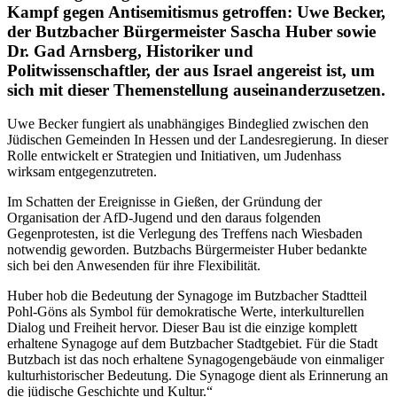
Kampf gegen Antisemitismus getroffen: Uwe Becker,
der Butzbacher Bürgermeister Sascha Huber sowie
Dr. Gad Arnsberg, Historiker und
Politwissenschaftler, der aus Israel angereist ist, um
sich mit dieser Themenstellung auseinanderzusetzen.
Uwe Becker fungiert als unabhängiges Bindeglied zwischen den
Jüdischen Gemeinden In Hessen und der Landesregierung. In dieser
Rolle entwickelt er Strategien und Initiativen, um Judenhass
wirksam entgegenzutreten.
Im Schatten der Ereignisse in Gießen, der Gründung der
Organisation der AfD-Jugend und den daraus folgenden
Gegenprotesten, ist die Verlegung des Treffens nach Wiesbaden
notwendig geworden. Butzbachs Bürgermeister Huber bedankte
sich bei den Anwesenden für ihre Flexibilität.
Huber hob die Bedeutung der Synagoge im Butzbacher Stadtteil
Pohl-Göns als Symbol für demokratische Werte, interkulturellen
Dialog und Freiheit hervor. Dieser Bau ist die einzige komplett
erhaltene Synagoge auf dem Butzbacher Stadtgebiet. Für die Stadt
Butzbach ist das noch erhaltene Synagogengebäude von einmaliger
kulturhistorischer Bedeutung. Die Synagoge dient als Erinnerung an
die jüdische Geschichte und Kultur.“