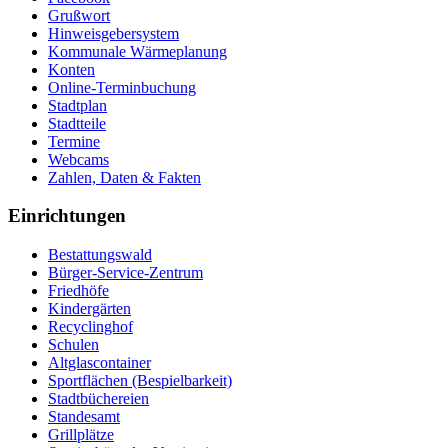
Grußwort
Hinweisgebersystem
Kommunale Wärmeplanung
Konten
Online-Terminbuchung
Stadtplan
Stadtteile
Termine
Webcams
Zahlen, Daten & Fakten
Einrichtungen
Bestattungswald
Bürger-Service-Zentrum
Friedhöfe
Kindergärten
Recyclinghof
Schulen
Altglascontainer
Sportflächen (Bespielbarkeit)
Stadtbüchereien
Standesamt
Grillplätze