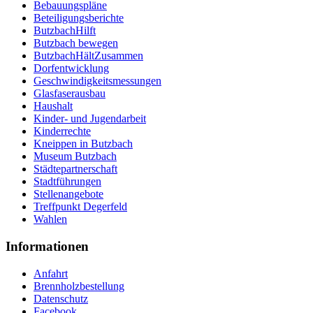
Bebauungspläne
Beteiligungsberichte
ButzbachHilft
Butzbach bewegen
ButzbachHältZusammen
Dorfentwicklung
Geschwindigkeitsmessungen
Glasfaserausbau
Haushalt
Kinder- und Jugendarbeit
Kinderrechte
Kneippen in Butzbach
Museum Butzbach
Städtepartnerschaft
Stadtführungen
Stellenangebote
Treffpunkt Degerfeld
Wahlen
Informationen
Anfahrt
Brennholzbestellung
Datenschutz
Facebook