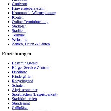
Grußwort
Hinweisgebersystem
Kommunale Wärmeplanung
Konten
Online-Terminbuchung
Stadtplan
Stadtteile
Termine
Webcams
Zahlen, Daten & Fakten
Einrichtungen
Bestattungswald
Bürger-Service-Zentrum
Friedhöfe
Kindergärten
Recyclinghof
Schulen
Altglascontainer
Sportflächen (Bespielbarkeit)
Stadtbüchereien
Standesamt
Grillplätze