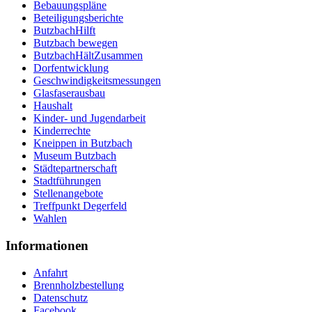
Bebauungspläne
Beteiligungsberichte
ButzbachHilft
Butzbach bewegen
ButzbachHältZusammen
Dorfentwicklung
Geschwindigkeitsmessungen
Glasfaserausbau
Haushalt
Kinder- und Jugendarbeit
Kinderrechte
Kneippen in Butzbach
Museum Butzbach
Städtepartnerschaft
Stadtführungen
Stellenangebote
Treffpunkt Degerfeld
Wahlen
Informationen
Anfahrt
Brennholzbestellung
Datenschutz
Facebook