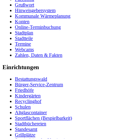
Grußwort
Hinweisgebersystem
Kommunale Wärmeplanung
Konten
Online-Terminbuchung
Stadtplan
Stadtteile
Termine
Webcams
Zahlen, Daten & Fakten
Einrichtungen
Bestattungswald
Bürger-Service-Zentrum
Friedhöfe
Kindergärten
Recyclinghof
Schulen
Altglascontainer
Sportflächen (Bespielbarkeit)
Stadtbüchereien
Standesamt
Grillplätze