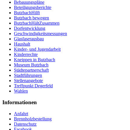
Bebauungspläne
Beteiligungsberichte
ButzbachHilft
Butzbach bewegen
ButzbachHältZusammen
Dorfentwicklung
Geschwindigkeitsmessungen
Glasfaserausbau
Haushalt
Kinder- und Jugendarbeit
Kinderrechte
Kneippen in Butzbach
Museum Butzbach
Städtepartnerschaft
Stadtführungen
Stellenangebote
Treffpunkt Degerfeld
Wahlen
Informationen
Anfahrt
Brennholzbestellung
Datenschutz
Facebook