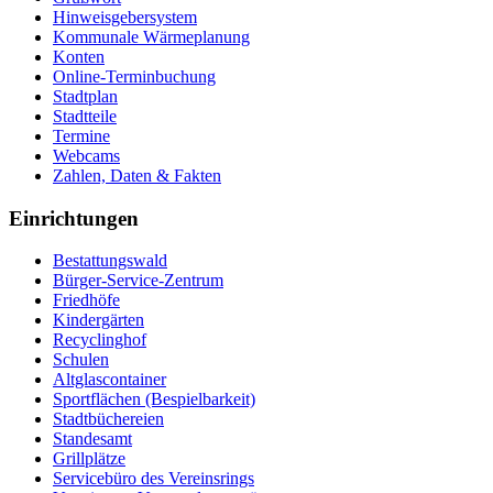
Hinweisgebersystem
Kommunale Wärmeplanung
Konten
Online-Terminbuchung
Stadtplan
Stadtteile
Termine
Webcams
Zahlen, Daten & Fakten
Einrichtungen
Bestattungswald
Bürger-Service-Zentrum
Friedhöfe
Kindergärten
Recyclinghof
Schulen
Altglascontainer
Sportflächen (Bespielbarkeit)
Stadtbüchereien
Standesamt
Grillplätze
Servicebüro des Vereinsrings