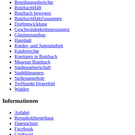
Beteiligungsberichte
ButzbachHilft
Butzbach bewegen
ButzbachHältZusammen
Dorfentwicklung
Geschwindigkeitsmessungen
Glasfaserausbau
Haushalt
Kinder- und Jugendarbeit
Kinderrechte
Kneippen in Butzbach
Museum Butzbach
Städtepartnerschaft
Stadtführungen
Stellenangebote
Treffpunkt Degerfeld
Wahlen
Informationen
Anfahrt
Brennholzbestellung
Datenschutz
Facebook
Grußwort