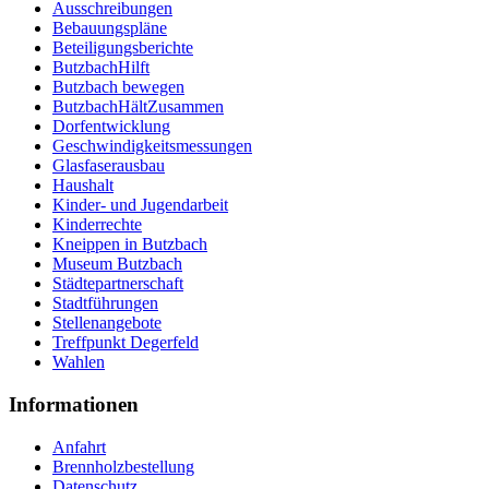
Ausschreibungen
Bebauungspläne
Beteiligungsberichte
ButzbachHilft
Butzbach bewegen
ButzbachHältZusammen
Dorfentwicklung
Geschwindigkeitsmessungen
Glasfaserausbau
Haushalt
Kinder- und Jugendarbeit
Kinderrechte
Kneippen in Butzbach
Museum Butzbach
Städtepartnerschaft
Stadtführungen
Stellenangebote
Treffpunkt Degerfeld
Wahlen
Informationen
Anfahrt
Brennholzbestellung
Datenschutz