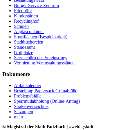
Bestattungswald
Bürger-Service-Zentrum
Friedhöfe
Kindergärten
Recyclinghof
Schulen
Altglascontainer
Sportflächen (Bespielbarkeit)
Stadtbüchereien
Standesamt
Grillplätze
Servicebüro des Vereinsrings
Vermietung Veranstaltungsstätten
Dokumente
Abfallkalender
Bestellung Papiersack Grünabfälle
Problemabfälle
Sperrmüllabholung (Online-Antrag)
Straßenverzeichnis
Satzungen
mehr…
© Magistrat der Stadt Butzbach |
#weidig
stadt